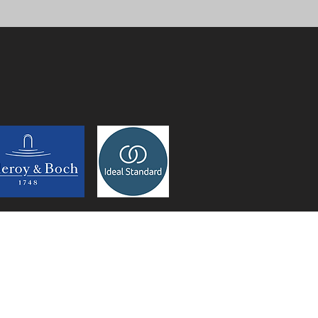
Contacteer ons!
MJ-Technieken
erlicht 196 9450 Heldergem
+32473622620