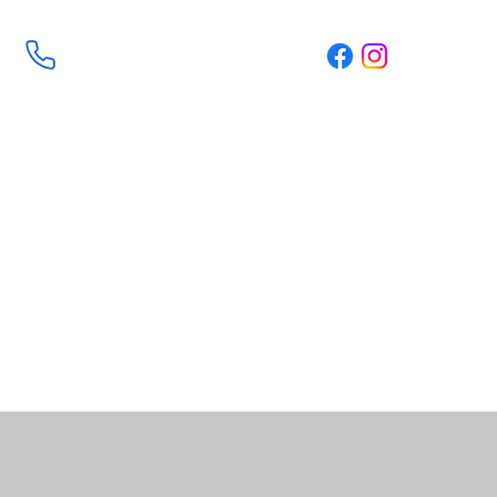
contact us
+32 473622620