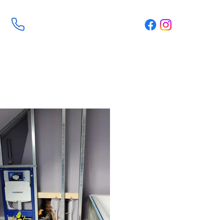
Contacteer ons
+32 473622620