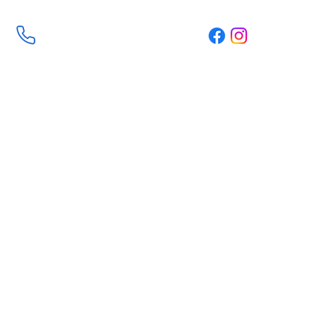
Nous contacter
+32 473622620