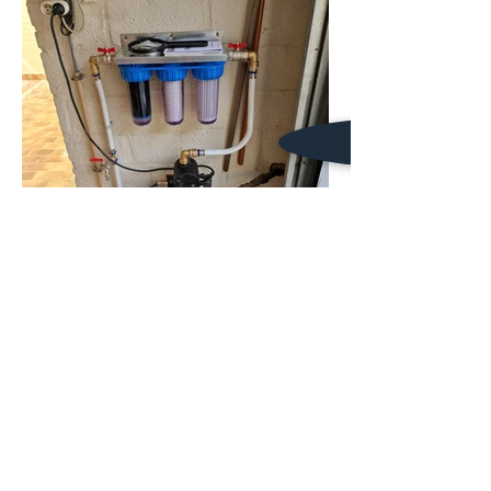
Badkamers
C.V
warmtepompen
Sanitair